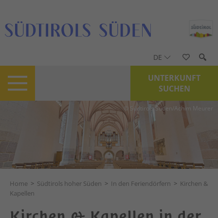
DE
UNTERKUNFT
SUCHEN
© Südtirols Süden/Achim Meurer
Home
>
Südtirols hoher Süden
>
In den Feriendörfern
>
Kirchen &
Kapellen
Kirchen & Kapellen in der