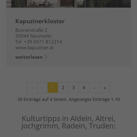
Kapuzinerkloster
Boznerstraße 2
39044
Neumarkt
Tel.
+39 0471 812214
www.kapuziner.at
weiterlesen
«
‹
1
2
3
4
›
»
39 Einträge auf 4 Seiten, Angezeigte Einträge 1-10
Kulturtipps in Aldein, Altrei,
Jochgrimm, Radein, Truden: