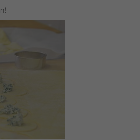
n!
und
Aldein,
en Sie.