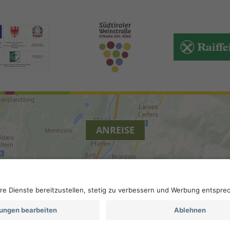
ANREISE
cy
.
Datenschutz-Einstellungen
.
MwSt.-Nummer IT 022961302