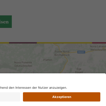
10; SDI-Kodex: A4RZ960