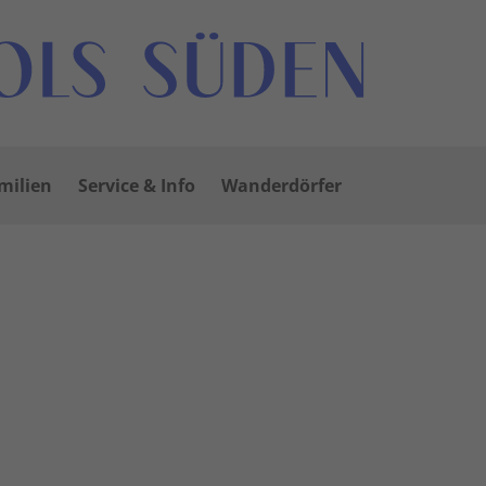
milien
Service & Info
Wanderdörfer