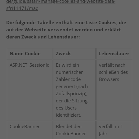
de/guide/safari/manage-cookies-and-website-data-
sfri11471/mac
Die folgende Tabelle enthält eine Liste Cookies, die
auf der Webseite verwendet werden und erklärt
deren Zweck und Lebensdauer:
Name Cookie
Zweck
Lebensdauer
ASP.NET_SessionId
Es wird ein
verfällt nach
numerischer
schließen des
Zahlencode
Browsers
generiert (nach
Zufallsprinzip),
der die Sitzung
des Users
identifiziert.
CookieBanner
Blendet den
verfällt in 1
CookieBanner
Jahr