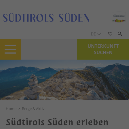
DE
UNTERKUNFT
SUCHEN
© Aldein/Manuela Tessaro
Home
>
Berge & Aktiv
Südtirols Süden erleben