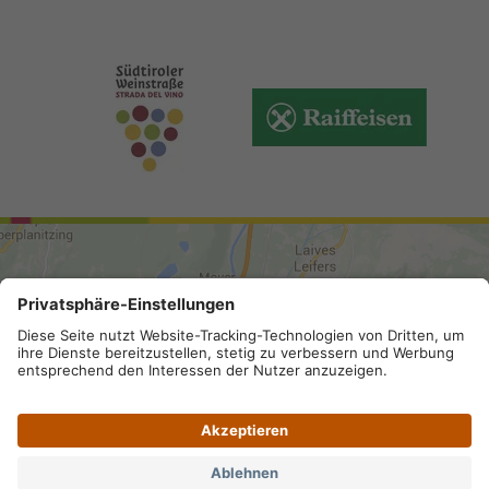
ANREISE
Sitemap
.
Impressum
.
Privacy
.
Barrierefreiheit
.
Datenschutz-Einstellungen
.
MwSt.-Nummer IT 02296130210;
SDI-Kodex: A4RZ960