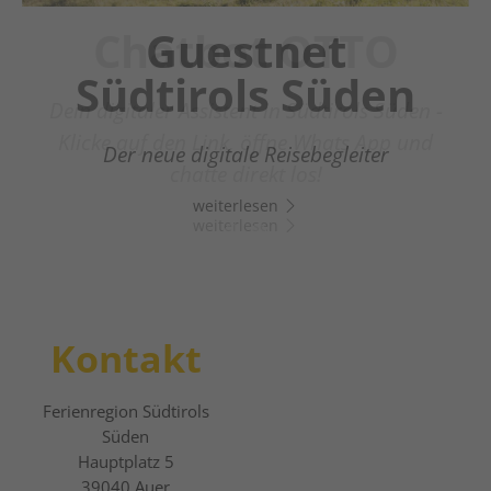
Chatbot OTTO
Guestnet
Südtirols Süden
Dein digitaler Assistent in Südtirols Süden -
Klicke auf den Link, öffne Whats App und
Der neue digitale Reisebegleiter
chatte direkt los!
weiterlesen
weiterlesen
Kontakt
Ferienregion Südtirols
Süden
Hauptplatz 5
39040
Auer