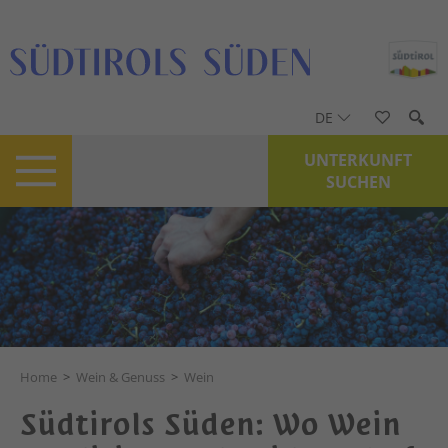
DE
UNTERKUNFT
SUCHEN
Home
>
Wein & Genuss
>
Wein
Südtirols Süden: Wo Wein