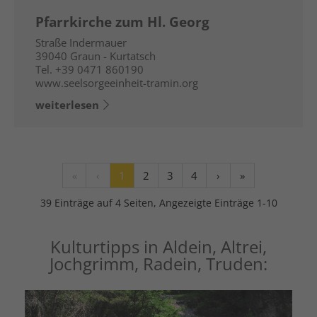
Pfarrkirche zum Hl. Georg
Straße Indermauer
39040
Graun - Kurtatsch
Tel.
+39 0471 860190
www.seelsorgeeinheit-tramin.org
weiterlesen
«
‹
1
2
3
4
›
»
39 Einträge auf 4 Seiten, Angezeigte Einträge 1-10
Kulturtipps in Aldein, Altrei,
Jochgrimm, Radein, Truden: