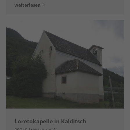
weiterlesen
Loretokapelle in Kalditsch
39040
Montan a.d.W.