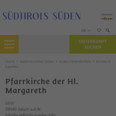
DE
UNTERKUNFT
SUCHEN
Home
>
Südtirols hoher Süden
>
In den Feriendörfern
>
Kirchen &
Kapellen
Pfarrkirche der Hl.
Margareth
Gfrill
39040
Salurn a.d.W.
info@suedtirols-sueden.info