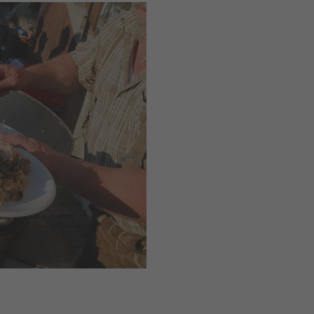
2026
An
t erwartet