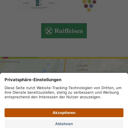
ANREISE
Sitemap
.
Impressum
.
Privacy
.
Datenschutz-
Einstellungen
.
MwSt.-Nummer IT 02296130210; SDI-Kodex:
A4RZ960