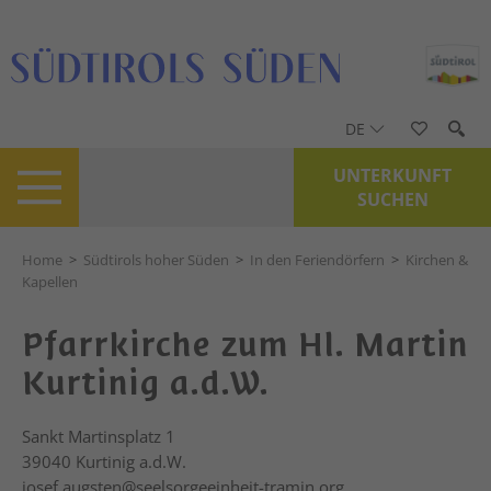
DE
UNTERKUNFT
SUCHEN
Home
>
Südtirols hoher Süden
>
In den Feriendörfern
>
Kirchen &
Kapellen
Pfarrkirche zum Hl. Martin
Kurtinig a.d.W.
Sankt Martinsplatz 1
39040
Kurtinig a.d.W.
josef.augsten@seelsorgeeinheit-tramin.org