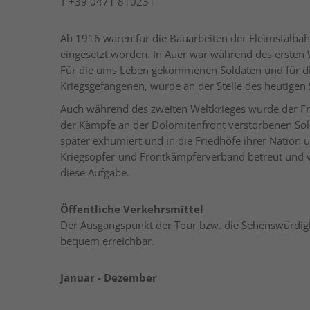
T
+39 0471 810231
Ab 1916 waren für die Bauarbeiten der Fleimstalbah
eingesetzt worden. In Auer war während des ersten W
Für die ums Leben gekommenen Soldaten und für d
Kriegsgefangenen, wurde an der Stelle des heutigen
Auch während des zweiten Weltkrieges wurde der Fri
der Kämpfe an der Dolomitenfront verstorbenen Sol
später exhumiert und in die Friedhöfe ihrer Nation
Kriegsopfer-und Frontkämpferverband betreut und 
diese Aufgabe.
Öffentliche Verkehrsmittel
Der Ausgangspunkt der Tour bzw. die Sehenswürdigke
bequem erreichbar.
Januar - Dezember