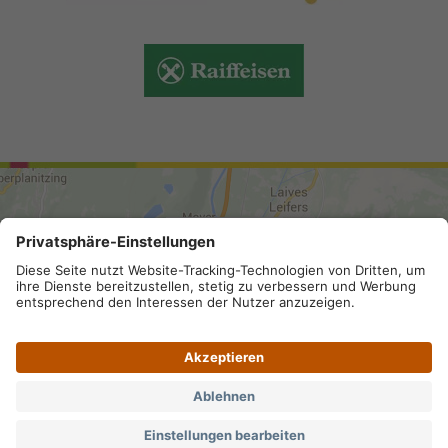
ANREISE
Sitemap
.
Impressum
.
Privacy
.
Datenschutz-
Einstellungen
.
MwSt.-Nummer IT 02296130210; SDI-Kodex:
A4RZ960