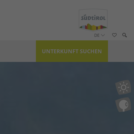
DE
UNTERKUNFT SUCHEN