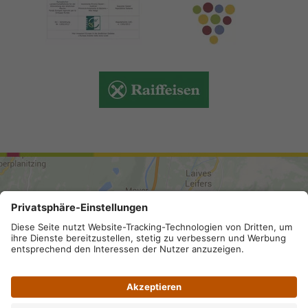
ANREISE
Sitemap
.
Impressum
.
Privacy
.
Datenschutz-
Einstellungen
.
MwSt.-Nummer IT 02296130210; SDI-Kodex: