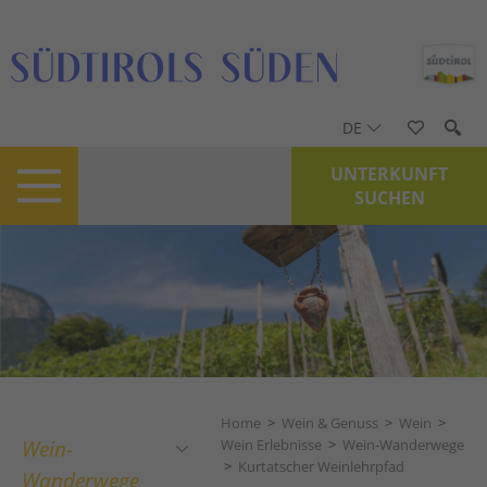
DE
UNTERKUNFT
SUCHEN
Home
>
Wein & Genuss
>
Wein
>
Wein-
Wein Erlebnisse
>
Wein-Wanderwege
>
Kurtatscher Weinlehrpfad
Wanderwege