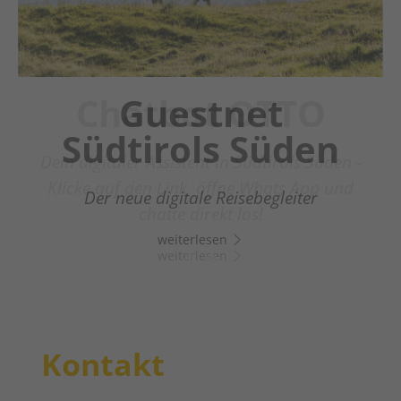
Chatbot OTTO
Guestnet
Südtirols Süden
Dein digitaler Assistent in Südtirols Süden -
Klicke auf den Link, öffne Whats App und
Der neue digitale Reisebegleiter
chatte direkt los!
weiterlesen
weiterlesen
Kontakt