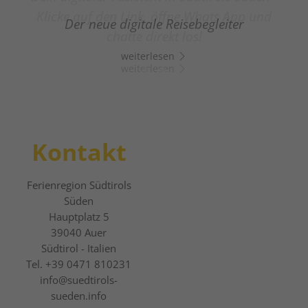
Klicke auf den Link, öffne Whats App und
Der neue digitale Reisebegleiter
chatte direkt los!
weiterlesen
weiterlesen
Kontakt
Ferienregion Südtirols
Süden
Hauptplatz 5
39040
Auer
Südtirol - Italien
Tel.
+39 0471 810231
info@suedtirols-
sueden.info