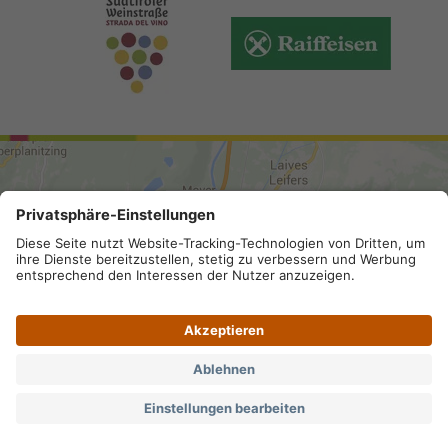
ANREISE
Sitemap
.
Impressum
.
Privacy
.
Barrierefreiheit
.
Datenschutz-Einstellungen
.
MwSt.-Nummer IT 02296130210;
SDI-Kodex: A4RZ960