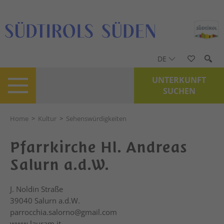
DE
UNTERKUNFT
SUCHEN
Home
>
Kultur
>
Sehenswürdigkeiten
Pfarrkirche Hl. Andreas
Salurn a.d.W.
J. Noldin Straße
39040
Salurn a.d.W.
parrocchia.salorno@gmail.com
www.lauram.it