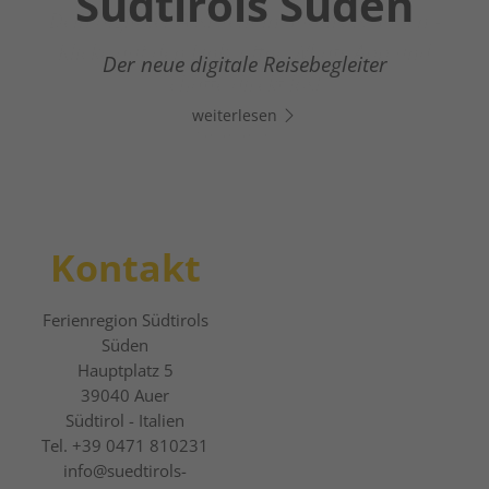
Südtirols Süden
Dein digitaler Assistent in Südtirols Süden -
Klicke auf den Link, öffne Whats App und
Der neue digitale Reisebegleiter
chatte direkt los!
weiterlesen
weiterlesen
Kontakt
Ferienregion Südtirols
Süden
Hauptplatz 5
39040
Auer
Südtirol - Italien
Tel.
+39 0471 810231
info@suedtirols-