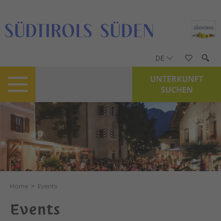
DE
UNTERKUNFT
SUCHEN
Home
>
Events
Events