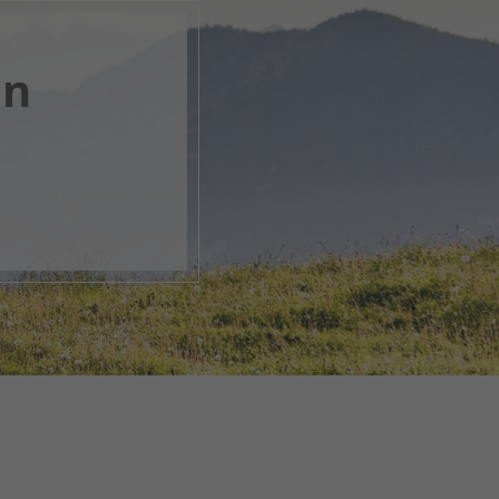
en
k, öffne