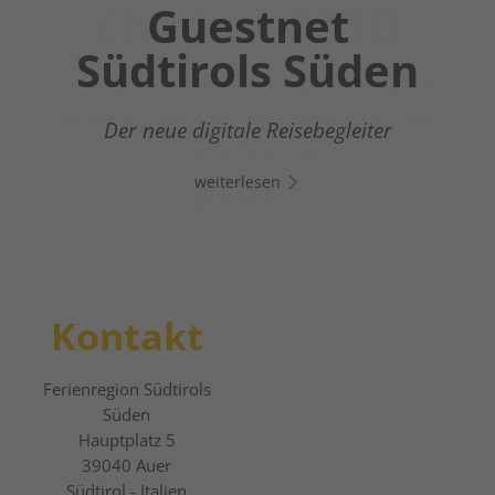
Chatbot OTTO
Guestnet
Südtirols Süden
Dein digitaler Assistent in Südtirols Süden -
Klicke auf den Link, öffne Whats App und
Der neue digitale Reisebegleiter
chatte direkt los!
weiterlesen
weiterlesen
Kontakt
Ferienregion Südtirols
Süden
Hauptplatz 5
39040
Auer
Südtirol - Italien