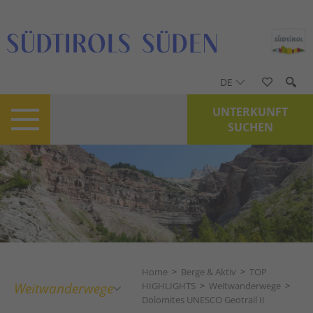
DE
UNTERKUNFT
SUCHEN
Home
>
Berge & Aktiv
>
TOP
Weitwanderwege
HIGHLIGHTS
>
Weitwanderwege
>
Dolomites UNESCO Geotrail II