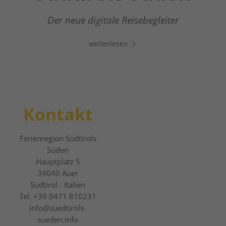
Dein digitaler Assistent in Südtirols Süden -
Klicke auf den Link, öffne Whats App und
Der neue digitale Reisebegleiter
chatte direkt los!
weiterlesen
weiterlesen
Kontakt
Ferienregion Südtirols
Süden
Hauptplatz 5
39040
Auer
Südtirol - Italien
Tel.
+39 0471 810231
info@suedtirols-
sueden.info