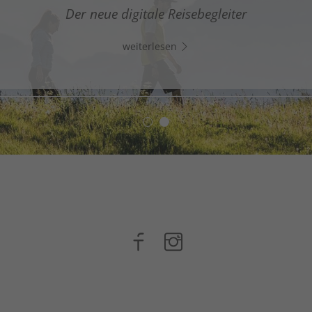
gitaler Assistent in Südtirols Süden - Klicke auf den Lin
Der neue digitale Reisebegleiter
Whats App und chatte direkt los!
weiterlesen
weiterlesen