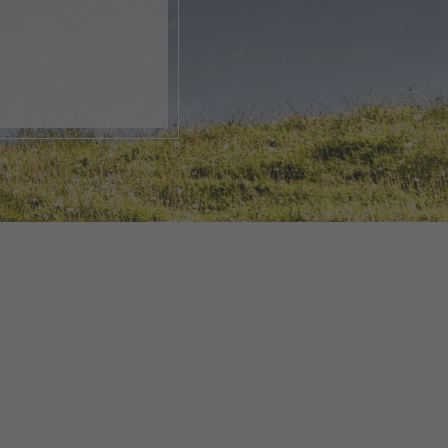
k, öffne