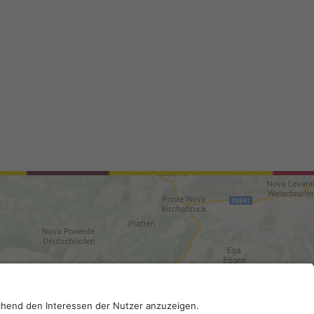
02296130210; SDI-Kodex: A4RZ960