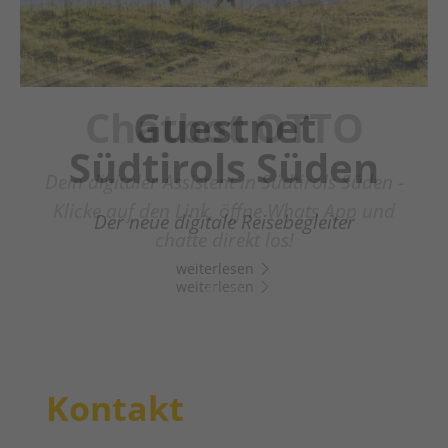
Chatbot OTTO
Guestnet
Südtirols Süden
Dein digitaler Assistent in Südtirols Süden -
Klicke auf den Link, öffne Whats App und
Der neue digitale Reisebegleiter
chatte direkt los!
weiterlesen
weiterlesen
Kontakt