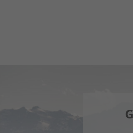
G
Dein di