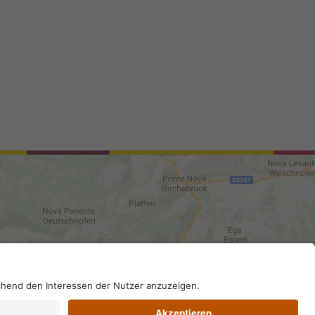
02296130210; SDI-Kodex: A4RZ960