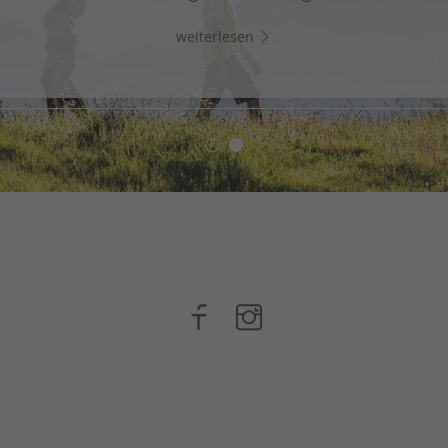
Whats App und chatte direkt los!
weiterlesen
weiterlesen