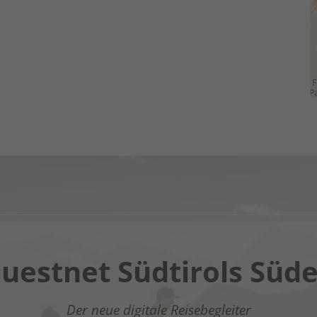
Chatbot OTTO
uestnet Südtirols Süd
gitaler Assistent in Südtirols Süden - Klicke auf den Lin
Der neue digitale Reisebegleiter