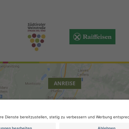
ANREISE
ierefreiheit
.
Datenschutz-Einstellungen
.
MwSt.-Nummer IT 