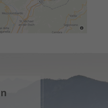
en
k, öffne