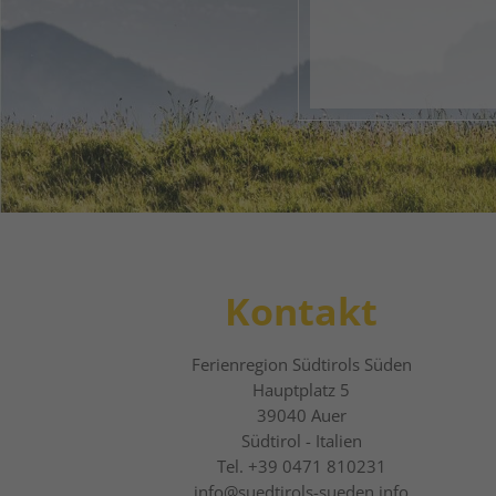
1
2
Kontakt
Ferienregion Südtirols Süden
Hauptplatz 5
39040
Auer
Südtirol - Italien
Tel.
+39 0471 810231
info@suedtirols-sueden.info