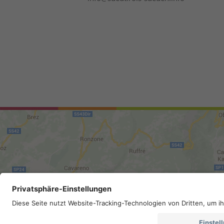
Sitemap
.
Impressum
.
Privacy
.
Barr