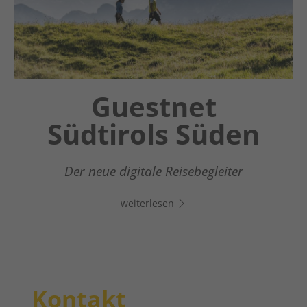
Chatbot OTTO
Guestnet
Südtirols Süden
Dein digitaler Assistent in Südtirols Süden -
Klicke auf den Link, öffne Whats App und
Der neue digitale Reisebegleiter
chatte direkt los!
weiterlesen
weiterlesen
Kontakt