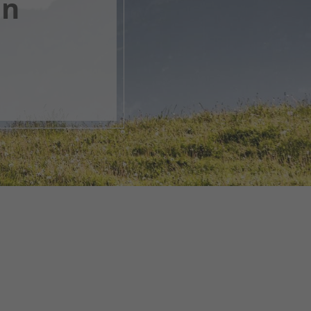
en
k, öffne