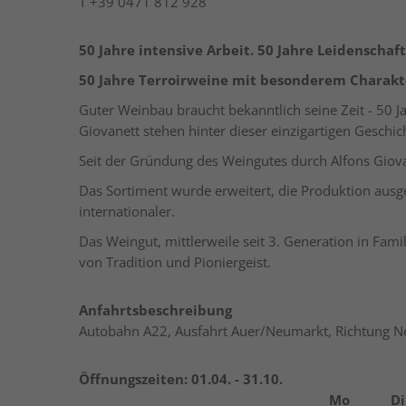
T
+39 0471 812 928
50 Jahre intensive Arbeit. 50 Jahre Leidenschaf
50 Jahre Terroirweine mit besonderem Charakt
Guter Weinbau braucht bekanntlich seine Zeit - 50 J
Giovanett stehen hinter dieser einzigartigen Geschic
Seit der Gründung des Weingutes durch Alfons Giovan
Das Sortiment wurde erweitert, die Produktion ausg
internationaler.
Das Weingut, mittlerweile seit 3. Generation in Fam
von Tradition und Pioniergeist.
Anfahrtsbeschreibung
Autobahn A22, Ausfahrt Auer/Neumarkt, Richtung 
Öffnungszeiten:
01.04. - 31.10.
Mo
Di