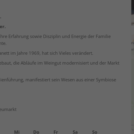
t.
er.
ahre Erfahrung sowie Disziplin und Energie der Familie
hte.
ett im Jahre 1969, hat sich Vieles verändert.
ebaut, die Abläufe im Weingut modernisiert und der Markt
ilienführung, manifestiert sein Wesen aus einer Symbiose
Neumarkt
Mi
Do
Fr
Sa
So