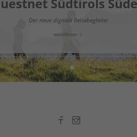
uestnet Südtirols Süd
gitaler Assistent in Südtirols Süden - Klicke auf den Lin
Der neue digitale Reisebegleiter
Whats App und chatte direkt los!
weiterlesen
weiterlesen