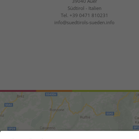
39040
Auer
Südtirol - Italien
Tel.
+39 0471 810231
info@suedtirols-sueden.info