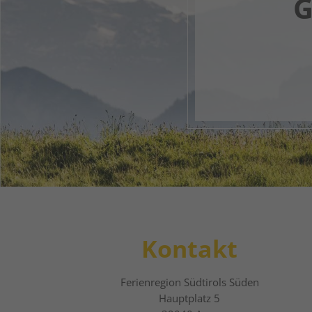
G
Dein di
1
2
Kontakt
Ferienregion Südtirols Süden
Hauptplatz 5