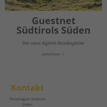
Chatbot OTTO
Guestnet
Südtirols Süden
Dein digitaler Assistent in Südtirols Süden -
Klicke auf den Link, öffne Whats App und
Der neue digitale Reisebegleiter
chatte direkt los!
weiterlesen
weiterlesen
Kontakt
Ferienregion Südtirols
Süden