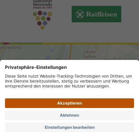
ANREISE
Sitemap
.
Impressum
.
Privacy
.
Barrierefreiheit
.
Datenschutz-Einstellungen
.
MwSt.-Nummer IT 02296130210;
SDI-Kodex: A4RZ960