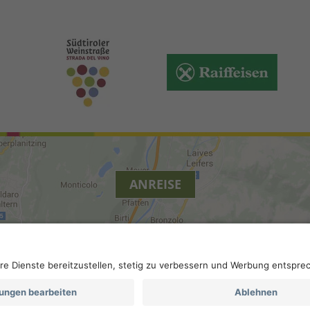
ANREISE
ierefreiheit
.
Datenschutz-Einstellungen
.
MwSt.-Nummer IT 