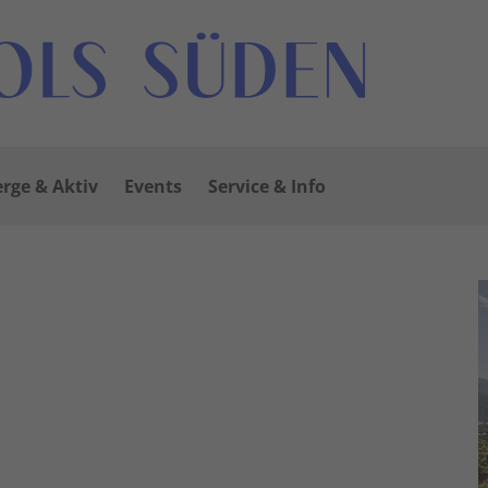
rge & Aktiv
Events
Service & Info