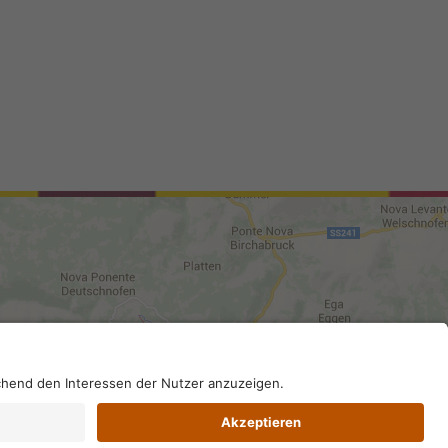
02296130210; SDI-Kodex: A4RZ960