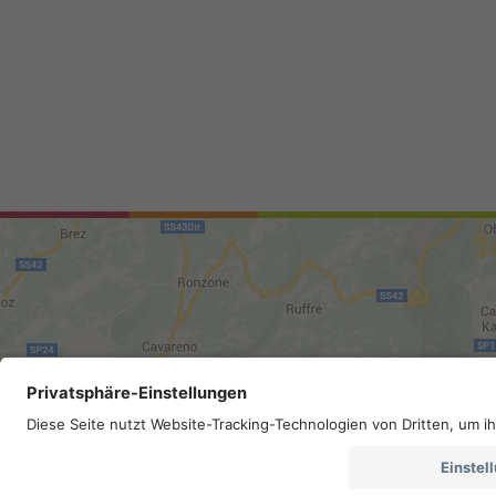
Sitemap
.
Impressum
.
Privacy
.
Barr