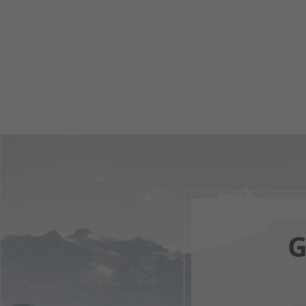
G
Dein di