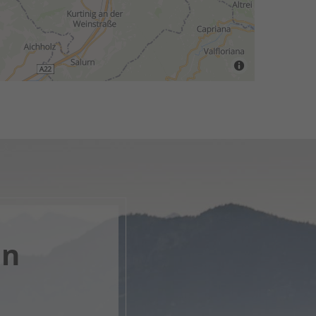
en
k, öffne