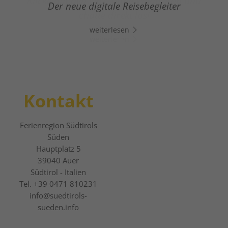
Klicke auf den Link, öffne Whats App und
Der neue digitale Reisebegleiter
chatte direkt los!
weiterlesen
weiterlesen
Kontakt
Ferienregion Südtirols
Süden
Hauptplatz 5
39040
Auer
Südtirol - Italien
Tel.
+39 0471 810231
info@suedtirols-
sueden.info