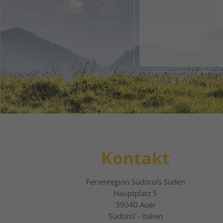
Dein di
1
2
Kontakt
Ferienregion Südtirols Süden
Hauptplatz 5
39040
Auer
Südtirol - Italien