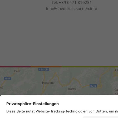
Tel.
+39 0471 810231
info@suedtirols-sueden.info