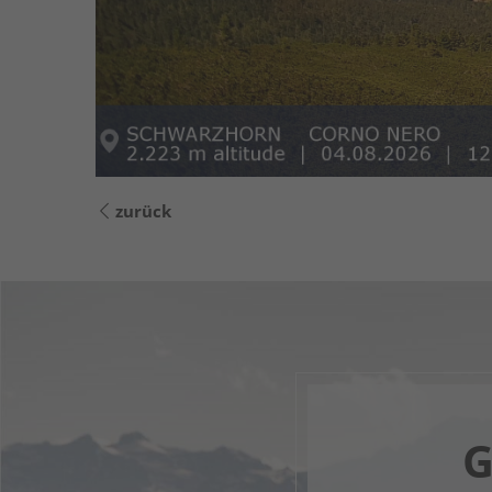
zurück
G