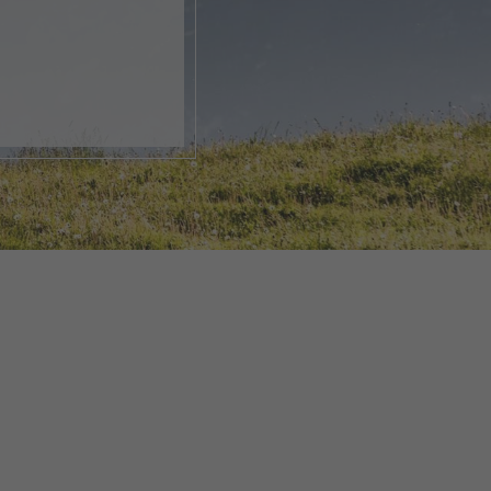
k, öffne