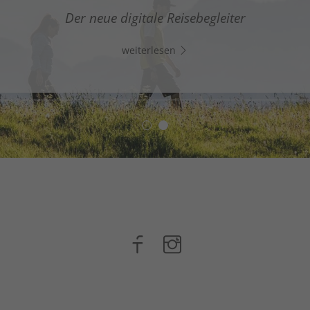
gitaler Assistent in Südtirols Süden - Klicke auf den Lin
Der neue digitale Reisebegleiter
Whats App und chatte direkt los!
weiterlesen
weiterlesen