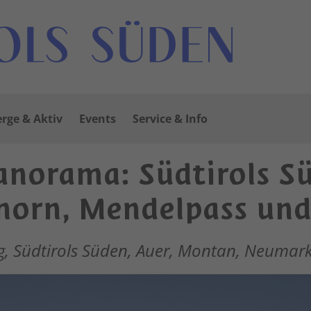
rge & Aktiv
Events
Service & Info
norama: Südtirols Sü
horn, Mendelpass un
ig, Südtirols Süden, Auer, Montan, Neumarkt