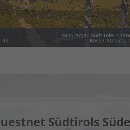
Chatbot OTTO
uestnet Südtirols Süd