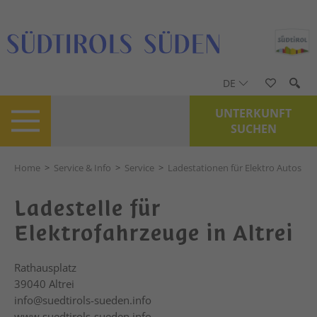
DE
UNTERKUNFT
SUCHEN
Home
>
Service & Info
>
Service
>
Ladestationen für Elektro Autos
Ladestelle für
Elektrofahrzeuge in Altrei
Rathausplatz
39040
Altrei
info@suedtirols-sueden.info
www.suedtirols-sueden.info