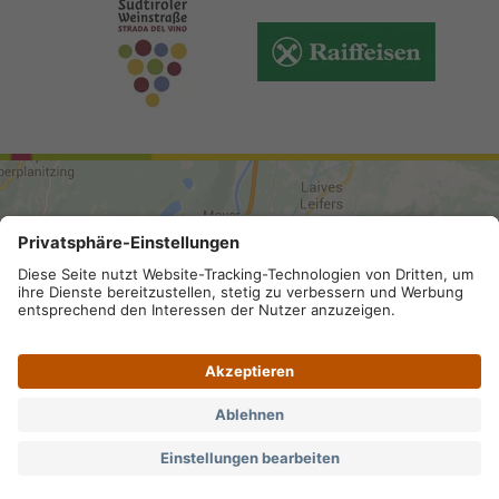
ANREISE
Sitemap
.
Impressum
.
Privacy
.
Barrierefreiheit
.
Datenschutz-Einstellungen
.
MwSt.-Nummer IT 02296130210;
SDI-Kodex: A4RZ960