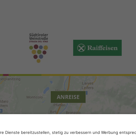
ANREISE
ierefreiheit
.
Datenschutz-Einstellungen
.
MwSt.-Nummer IT 