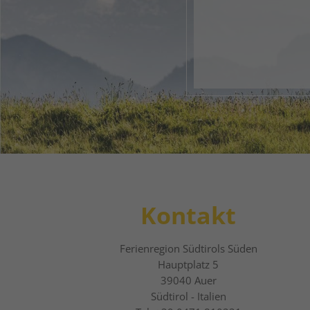
Dein di
1
2
Kontakt
Ferienregion Südtirols Süden
Hauptplatz 5
39040
Auer
Südtirol - Italien