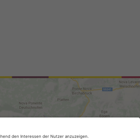
02296130210; SDI-Kodex: A4RZ960