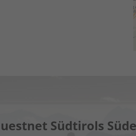
Chatbot OTTO
uestnet Südtirols Süd