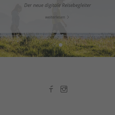
gitaler Assistent in Südtirols Süden - Klicke auf den Lin
Der neue digitale Reisebegleiter
Whats App und chatte direkt los!
weiterlesen
weiterlesen