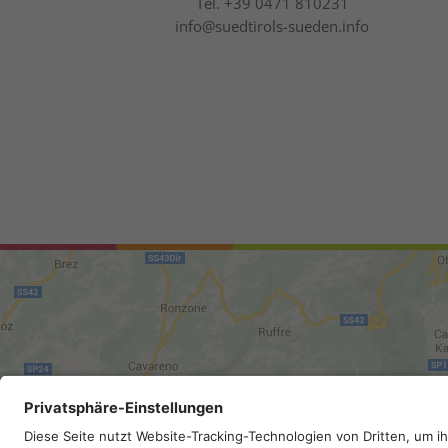
Tel.
+39 0471 810231
info@suedtirols-sueden.info
Sitemap
.
Impressum
.
Privacy
.
Barr