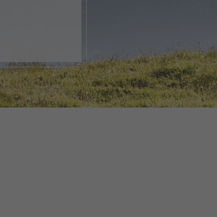
k, öffne