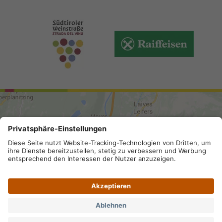
ANREISE
Sitemap
.
Impressum
.
Privacy
.
Barrierefreiheit
.
Datenschutz-Einstellungen
.
MwSt.-Nummer IT 02296130210;
SDI-Kodex: A4RZ960