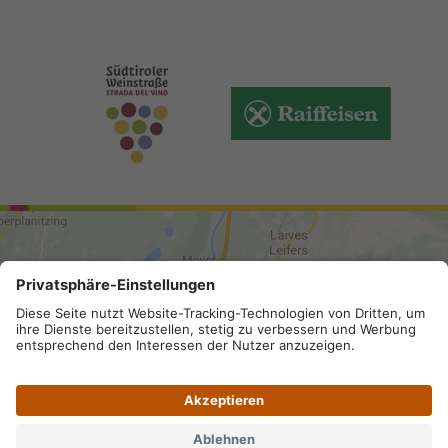
ANREISE
Sitemap
.
Impressum
.
Privacy
.
Barrierefreiheit
.
Datenschutz-Einstellungen
.
MwSt.-Nummer IT 02296130210;