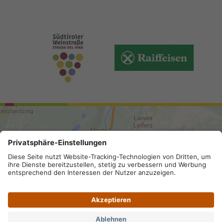
ANREISE
Sitemap
.
Impressum
.
Privacy
.
Barrierefreiheit
.
Datenschutz-Einstellungen
.
MwSt.-Nummer IT 02296130210;