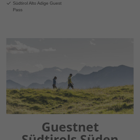
Chatbot OTTO
Guestnet
Südtirols Süden