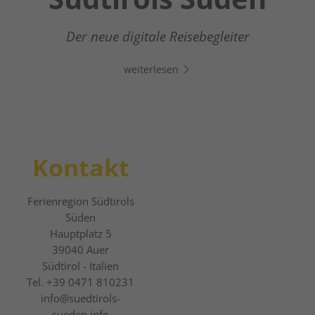
Dein digitaler Assistent in Südtirols Süden -
Klicke auf den Link, öffne Whats App und
Der neue digitale Reisebegleiter
chatte direkt los!
weiterlesen
weiterlesen
Kontakt
Ferienregion Südtirols
Süden
Hauptplatz 5
39040
Auer
Südtirol - Italien
Tel.
+39 0471 810231
info@suedtirols-
sueden.info