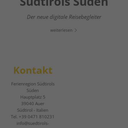
Südtirols Süden
Dein digitaler Assistent in Südtirols Süden -
Klicke auf den Link, öffne Whats App und
Der neue digitale Reisebegleiter
chatte direkt los!
weiterlesen
weiterlesen
Kontakt
Ferienregion Südtirols
Süden
Hauptplatz 5
39040
Auer
Südtirol - Italien
Tel.
+39 0471 810231
info@suedtirols-