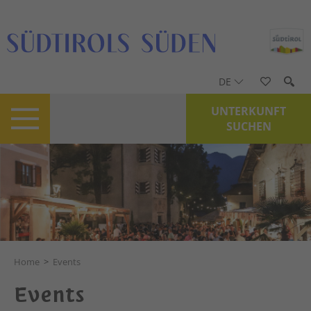
DE
UNTERKUNFT
SUCHEN
Home
>
Events
Events