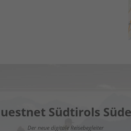
Chatbot OTTO
uestnet Südtirols Süd
gitaler Assistent in Südtirols Süden - Klicke auf den Lin
Der neue digitale Reisebegleiter