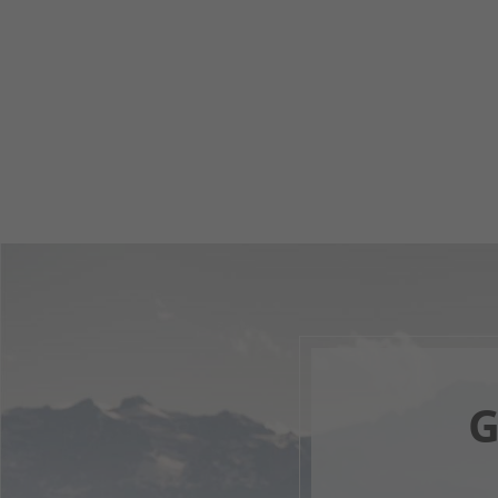
G
Dein di