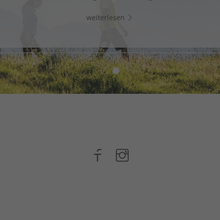
Whats App und chatte direkt los!
weiterlesen
weiterlesen