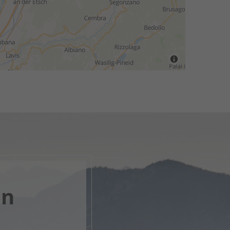
en
k, öffne