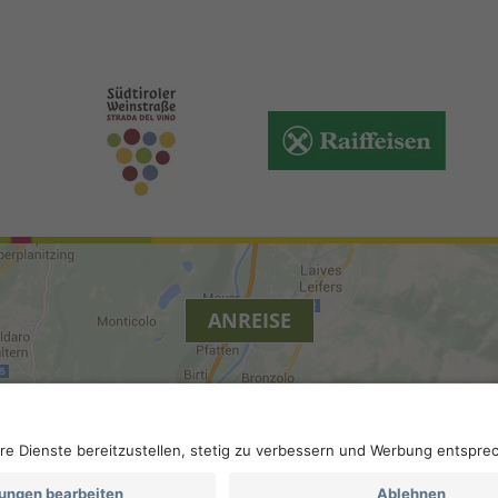
ANREISE
ierefreiheit
.
Datenschutz-Einstellungen
.
MwSt.-Nummer IT 