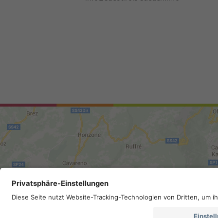
Sitemap
.
Impressum
.
Privacy
.
Barr