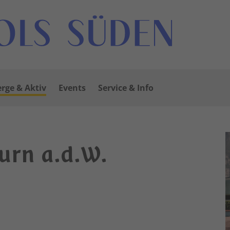
rge & Aktiv
Events
Service & Info
rn a.d.W.