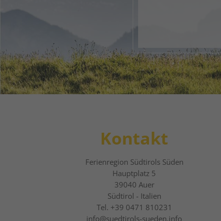
1
2
Kontakt
Ferienregion Südtirols Süden
Hauptplatz 5
39040
Auer
Südtirol - Italien
Tel.
+39 0471 810231
info@suedtirols-sueden.info