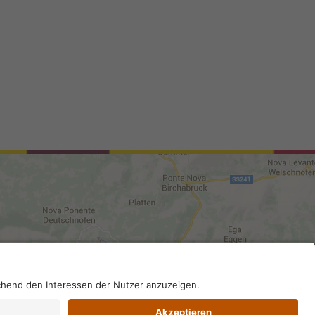
02296130210; SDI-Kodex: A4RZ960