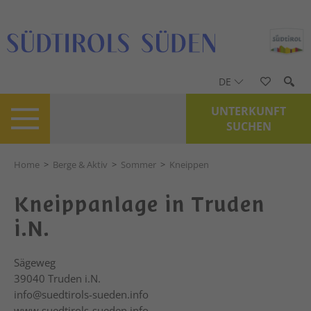
DE
UNTERKUNFT
SUCHEN
Home
>
Berge & Aktiv
>
Sommer
>
Kneippen
Kneippanlage in Truden
i.N.
Sägeweg
39040
Truden i.N.
info@suedtirols-sueden.info
www.suedtirols-sueden.info