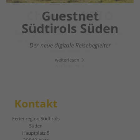
Chatbot OTTO
Guestnet
Südtirols Süden
Dein digitaler Assistent in Südtirols Süden -
Klicke auf den Link, öffne Whats App und
Der neue digitale Reisebegleiter
chatte direkt los!
weiterlesen
weiterlesen
Kontakt
Ferienregion Südtirols
Süden
Hauptplatz 5
39040
Auer