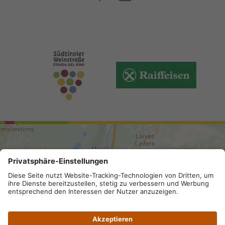
ANREISE
Sitemap
.
Impressum
.
Privacy
.
Barrierefreiheit
.