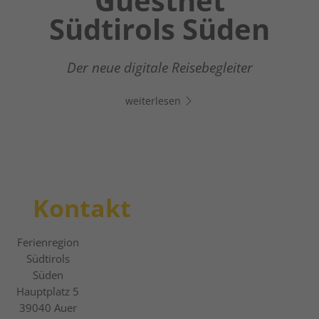
Chatbot OTTO
Guestnet
Winter
Südtirols Süden
Wonderland
Dein digitaler Assistent in Südtirols Süden -
Klicke auf den Link, öffne Whats App und
Vom entspannten Winterwandern zum
Der neue digitale Reisebegleiter
chatte direkt los!
actionreichen Pistenerlebnis
weiterlesen
weiterlesen
weiterlesen
Kontakt
Ferienregion
Südtirols
Süden
Hauptplatz 5
39040
Auer