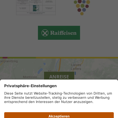
ANREISE
Sitemap
.
Impressum
.
Privacy
.
Datenschutz-
Einstellungen
.
MwSt.-Nummer IT 02296130210; SDI-Kodex: