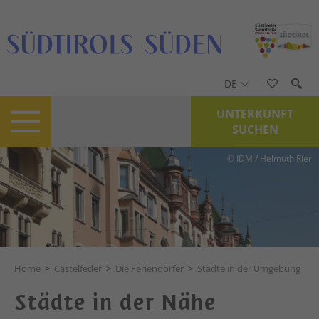
DE
UNTERKUNFT
SUCHEN
© IDM / Helmuth Rier
Home
>
Castelfeder
>
Die Feriendörfer
>
Städte in der Umgebung
Städte in der Nähe