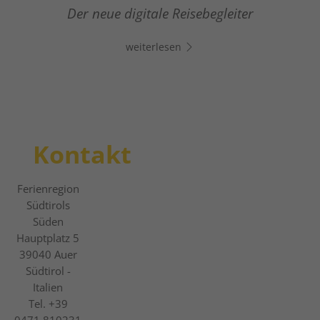
Klicke auf den Link, öffne Whats App und
Vom entspannten Winterwandern zum
Der neue digitale Reisebegleiter
chatte direkt los!
actionreichen Pistenerlebnis
weiterlesen
weiterlesen
weiterlesen
Kontakt
Ferienregion
Südtirols
Süden
Hauptplatz 5
39040
Auer
Südtirol -
Italien
Tel.
+39
0471 810231