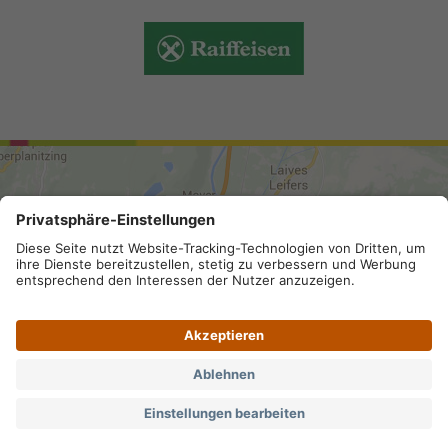
ANREISE
Sitemap
.
Impressum
.
Privacy
.
Datenschutz-
Einstellungen
.
MwSt.-Nummer IT 02296130210; SDI-Kodex:
A4RZ960