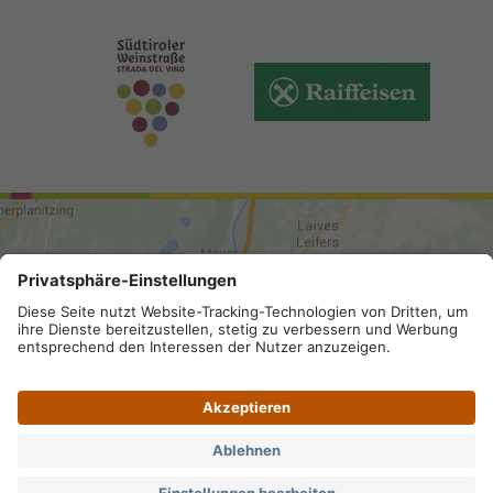
ANREISE
Sitemap
.
Impressum
.
Privacy
.
Datenschutz-
Einstellungen
.
MwSt.-Nummer IT 02296130210; SDI-Kodex:
A4RZ960