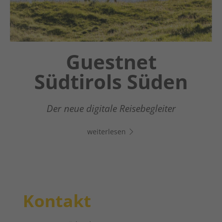
Chatbot OTTO
Guestnet
Südtirols Süden
Dein digitaler Assistent in Südtirols Süden -
Klicke auf den Link, öffne Whats App und
Der neue digitale Reisebegleiter
chatte direkt los!
weiterlesen
weiterlesen
Kontakt