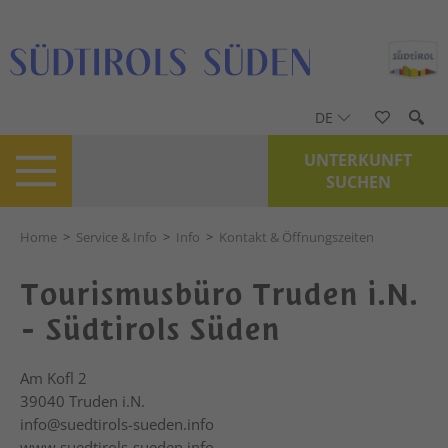
DE
UNTERKUNFT
SUCHEN
Home
>
Service & Info
>
Info
>
Kontakt & Öffnungszeiten
Tourismusbüro Truden i.N.
- Südtirols Süden
Am Kofl 2
39040
Truden i.N.
info@suedtirols-sueden.info
www.suedtirols-sueden.info