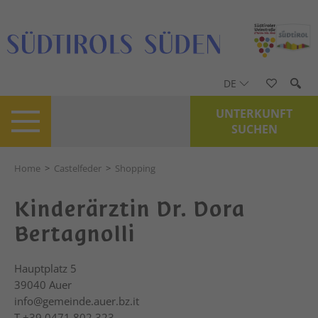
DE
UNTERKUNFT
SUCHEN
Home
>
Castelfeder
>
Shopping
Kinderärztin Dr. Dora
Bertagnolli
Hauptplatz 5
39040
Auer
info@gemeinde.auer.bz.it
T
+39 0471 802 323