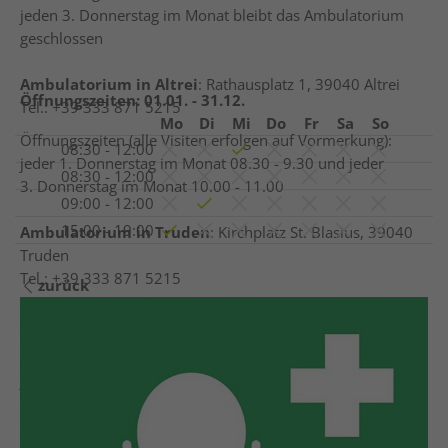
jeden 3. Donnerstag im Monat bleibt das Ambulatorium
geschlossen
Ambulatorium in Altrei
: Rathausplatz 1, 39040 Altrei
Öffnungszeiten:
01.01. - 31.12.
Tel.: +39 333 871 5215
Mo
Di
Mi
Do
Fr
Sa
So
Öffnungszeiten (alle Visiten erfolgen auf Vormerkung):
08:30 - 12:00
jeder 1. Donnerstag im Monat 08.30 - 9.30 und jeder
08:30 - 12:00
3. Donnerstag im Monat 10.00 - 11.00
09:00 - 12:00
15:00 - 19:00
Ambulatorium in Truden
: Kirchplatz St. Blasius, 39040
Truden
Tel.: +39 333 871 5215
zurück
Öffnungszeiten (alle Visiten erfolgen auf Vormerkung):
Dienstag 15:00-16:00
Donnerstag 08:30-09:30
jeden 1. Donnerstag im Monat bleibt das Ambulatorium
geschlossen